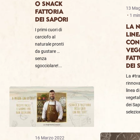
O SNACK
13 Mag
FATTORIA
1 min
DEI SAPORI
LA 
I primi cuori di
LINE
carciofo al
CON
naturale pronti
VEGE
da gustare …
FATT
senza
DEI 
sgocciolare!...
La #tra
rinnova
linea d
vegetal
dei Sap
selezio
16 Marzo 2022