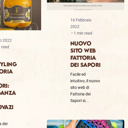
16 Febbraio
2022
1 min read
o 2022
NUOVO
 read
SITO WEB
FATTORIA
TYLING
DEI SAPORI
ORIA
Facile ed
intuitivo, il nuovo
RI:
sito web di
GANZA
Fattoria dei
Sapori si...
OVAZI
a dei