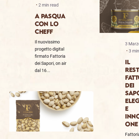
2 min read
A PASQUA
CON LO
CHEFF
Il nuovissimo
3 Marz
progetto digital
3 min
firmato Fattoria
IL
dei Sapori, on air
RES
dal 16...
FATT
DEI
SAPO
ELE
E
INN
ONE
Fattori