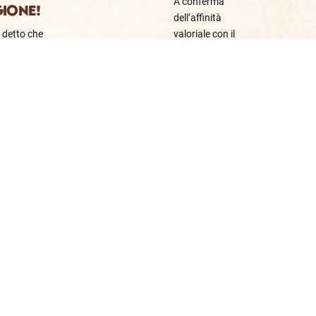
A conferma
GIONE!
dell’affinità
a detto che
valoriale con il
ta va
mondo dello
ta solo
sport, Fattoria
tagione
dei Sapori...
2
Iscriviti alla newsletter
Sostenibilità
ISCRIVITI
News
Ricette
Ho letto la privacy policy e voglio