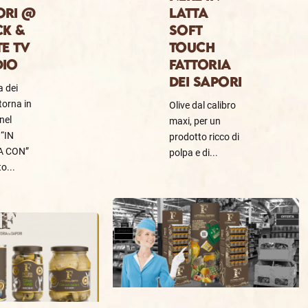
ORI @
LATTA
CK &
SOFT
E TV
TOUCH
DIO
FATTORIA
DEI SAPORI
a dei
torna in
Olive dal calibro
nel
maxi, per un
 “IN
prodotto ricco di
A CON”
polpa e di...
o...