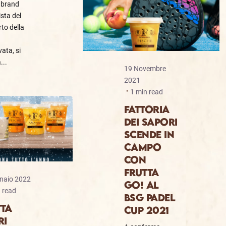
 brand
ista del
to della
ata, si
...
19 Novembre
2021
1 min read
FATTORIA
DEI SAPORI
SCENDE IN
CAMPO
CON
FRUTTA
naio 2022
GO! AL
 read
BSG PADEL
TTA
CUP 2021
RI