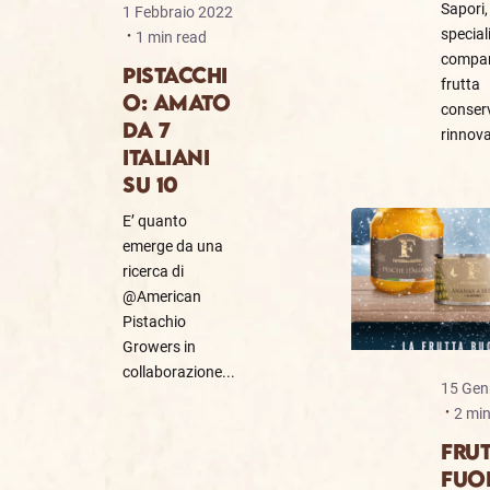
Sapori,
1 Febbraio 2022
special
1 min read
compar
PISTACCHI
frutta
O: AMATO
conserv
DA 7
rinnova
ITALIANI
SU 10
E’ quanto
emerge da una
ricerca di
@American
Pistachio
Growers in
collaborazione...
15 Gen
2 min
FRU
FUO