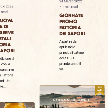
24 Marzo 2022
gio 2022
1 min read
 read
GIORNATE
NUOVA
PROMO
A DI
FATTORIA
SERVE
DEI SAPORI
TALI
A partire da
ORIA
aprile nelle
SAPORI
principali catene
della GDO
dizione si
prenderanno il
 con la
via...
i conserve
i Fattoria
ori. Una
ne...