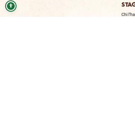
STA
Chi l’h
la frut
mangia
nella s
in...
1
Link Utili
Chi siamo
Prodotti
Natura a regola
d'arte