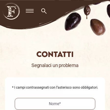
Skip
to
content
CONTATTI
Segnalaci un problema
* I campi contrassegnati con l’asterisco sono obbligatori.