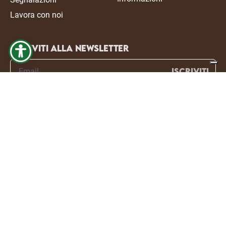
Lavora con noi
Iscriviti alla newsletter
ISCRIVITI
Ho letto la privacy policy e voglio ricevere aggiornamenti sui
vostri prodotti.
Fattoria dei Sapori è un marchio di Sama S.p.A.
Via Vittorio 88, Ponso (PD)
P.I. 03470550280
© 2024 Fattoria dei Sapori. All right reserved. Made with
passion by
Mostachos Strategy for Food
• Privacy Policy
• Cookie Policy