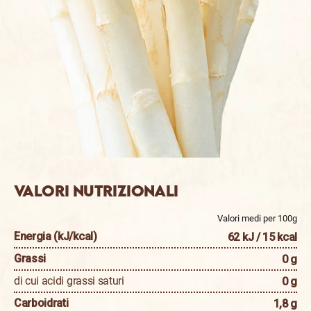
Valori nutrizionali
Valori medi per 100g
Energia (kJ/kcal)
62 kJ / 15 kcal
Grassi
0 g
di cui acidi grassi saturi
0 g
Carboidrati
1,8 g