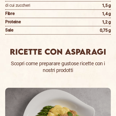
di cui zuccheri
1,5 g
Fibre
1,4 g
Proteine
1,2 g
Sale
0,75 g
Ricette con Asparagi
Scopri come preparare gustose ricette con i
nostri prodotti