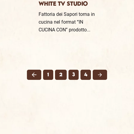
WHITE TV STUDIO
Fattoria dei Sapori torna in
cucina nel format “IN
CUCINA CON” prodotto...
1
2
3
4