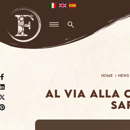
Skip
to
content
Home
News
Al via alla 
Sa