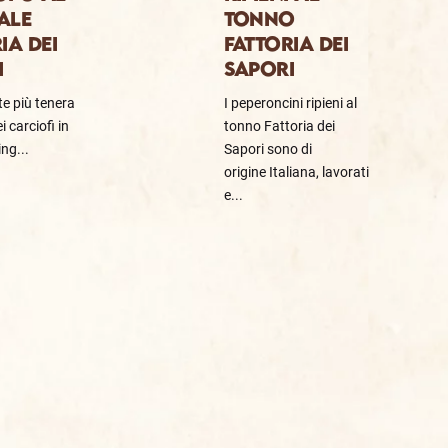
ALE
TONNO
IA DEI
FATTORIA DEI
I
SAPORI
te più tenera
I peperoncini ripieni al
i carciofi in
tonno Fattoria dei
ng...
Sapori sono di
origine Italiana, lavorati
e...