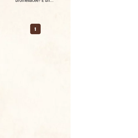
bromeliacee? È un...
1