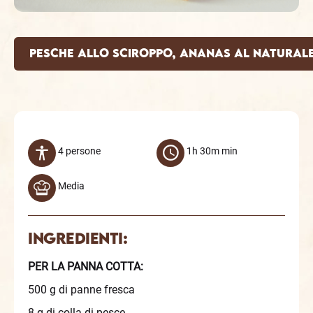
pesche allo sciroppo, ananas al naturale
4 persone
1h 30m min
Media
Ingredienti:
PER LA PANNA COTTA:
500 g di panne fresca
8 g di colla di pesce