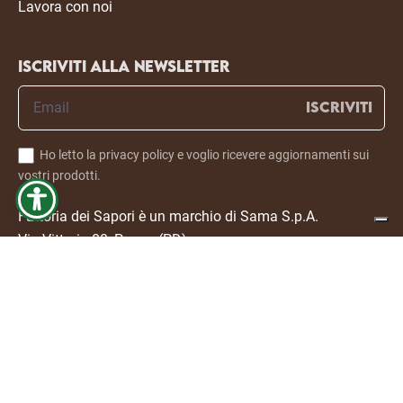
Lavora con noi
Iscriviti alla newsletter
ISCRIVITI
Ho letto la privacy policy e voglio ricevere aggiornamenti sui
vostri prodotti.
Fattoria dei Sapori è un marchio di Sama S.p.A.
Via Vittorio 88, Ponso (PD)
P.I. 03470550280
© 2024 Fattoria dei Sapori. All right reserved. Made with
passion by
Mostachos Strategy for Food
• Privacy Policy
• Cookie Policy