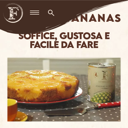
Skip
to
TORTA ALL’ANANAS
content
Soffice, gustosa e
facile da fare